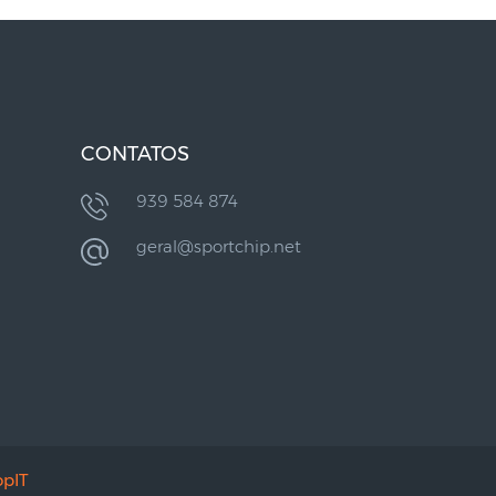
CONTATOS
939 584 874
geral@sportchip.net
pIT