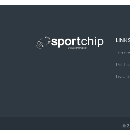
LINK
Termos
Políti
Livro 
© 2