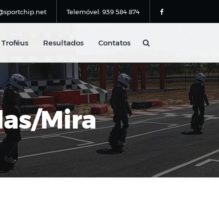
@sportchip.net
Telemóvel: 939 584 874
Troféus
Resultados
Contatos
das/Mira