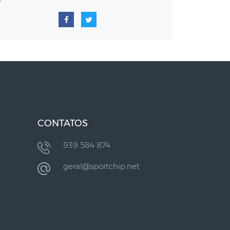
CONTATOS
939 584 874
geral@sportchip.net