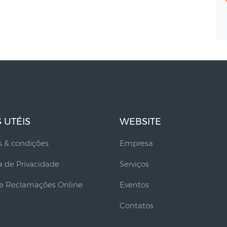
S UTÉIS
WEBSITE
 & condições
Empresa
ca de Privacidade
Serviços
de Reclamações Online
Eventos
Contatos