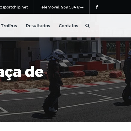
@sportchip.net
Telemóvel: 939 584 874
Troféus
Resultados
Contatos
aça de