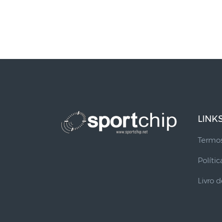
LINK
Termos
Políti
Livro 