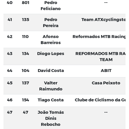
40
801
Pedro
--
Feliciano
41
135
Pedro
Team ATXcyclingstor
Pereira
42
110
Afonso
Reformados MTB Racing
Barreiros
43
134
Diogo Lopes
REFORMADOS MTB RAC
TEAM
44
104
David Costa
ABIT
45
137
Valter
Casa Peixoto
Raimundo
46
154
Tiago Costa
Clube de Ciclismo da Gu
47
47
João Tomás
--
Dinis
Rebocho