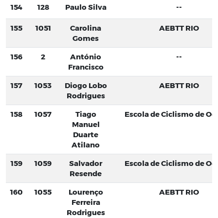
154
128
Paulo Silva
--
155
1051
Carolina
AEBTT RIO
Gomes
156
2
António
--
Francisco
157
1053
Diogo Lobo
AEBTT RIO
Rodrigues
158
1057
Tiago
Escola de Ciclismo de Oei
Manuel
Duarte
Atilano
159
1059
Salvador
Escola de Ciclismo de Oei
Resende
160
1055
Lourenço
AEBTT RIO
Ferreira
Rodrigues