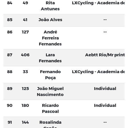
84
49
Rita
LXCycling - Academia de C
Antunes
85
41
João Alves
--
86
127
André
--
Ferreira
Fernandes
87
406
Lara
Aebtt Rio/Mr print
Fernandes
88
33
Fernando
LXCycling - Academia de C
Poça
89
125
João Miguel
Individual
Nascimento
90
180
Ricardo
Individual
Pascoal
91
144
Rosalinda
--