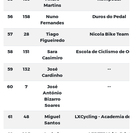
Martins
56
158
Nuno
Duros do Pedal
Fernandes
57
28
Tiago
Nicola Bike Team
Figueiredo
58
151
Sara
Escola de Ciclismo de Oei
Casimiro
59
132
José
--
Cardinho
60
7
José
--
António
Bizarro
Soares
61
48
Miguel
LXCycling - Academia de C
Santos