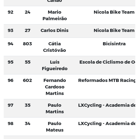
Canão
92
24
Mario
Nicola Bike Team
Palmeirão
93
27
Carlos Dinis
Nicola Bike Team
94
803
Cátia
Bicisintra
Cristóvão
95
55
Luís
Escola de Ciclismo de Oei
Figueiredo
96
602
Fernando
Reformados MTB Racing
Cardoso
Martins
97
35
Paulo
LXCycling - Academia de C
Martins
98
34
Paulo
LXCycling - Academia de C
Mateus