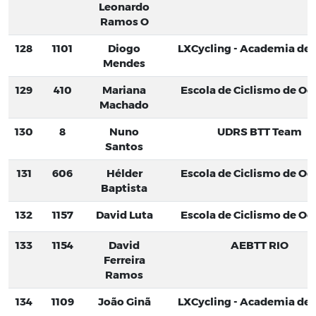
Leonardo
Ramos O
128
1101
Diogo
LXCycling - Academia de C
Mendes
129
410
Mariana
Escola de Ciclismo de Oei
Machado
130
8
Nuno
UDRS BTT Team
Santos
131
606
Hélder
Escola de Ciclismo de Oei
Baptista
132
1157
David Luta
Escola de Ciclismo de Oei
133
1154
David
AEBTT RIO
Ferreira
Ramos
134
1109
João Ginã
LXCycling - Academia de C