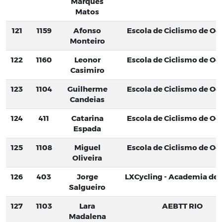
Marques
Matos
121
1159
Afonso
Escola de Ciclismo de Oei
Monteiro
122
1160
Leonor
Escola de Ciclismo de Oei
Casimiro
123
1104
Guilherme
Escola de Ciclismo de Oei
Candeias
124
411
Catarina
Escola de Ciclismo de Oei
Espada
125
1108
Miguel
Escola de Ciclismo de Oei
Oliveira
126
403
Jorge
LXCycling - Academia de C
Salgueiro
127
1103
Lara
AEBTT RIO
Madalena