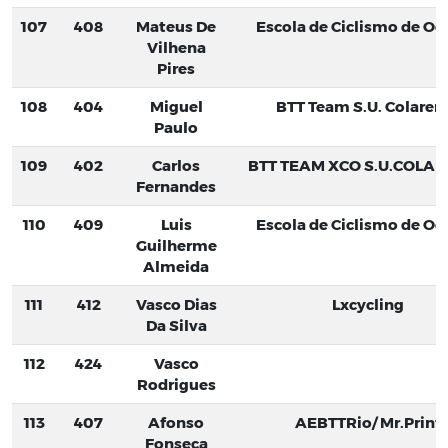
107
408
Mateus De
Escola de Ciclismo de Oei
Vilhena
Pires
108
404
Miguel
BTT Team S.U. Colaren
Paulo
109
402
Carlos
BTT TEAM XCO S.U.COLA
Fernandes
110
409
Luis
Escola de Ciclismo de Oei
Guilherme
Almeida
111
412
Vasco Dias
Lxcycling
Da Silva
112
424
Vasco
Rodrigues
113
407
Afonso
AEBTTRio/ Mr.Print
Fonseca