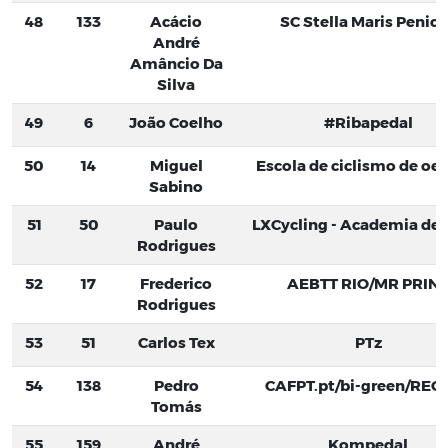
48
133
Acácio
SC Stella Maris Penic
André
Amâncio Da
Silva
49
6
João Coelho
#Ribapedal
50
14
Miguel
Escola de ciclismo de oei
Sabino
51
50
Paulo
LXCycling - Academia de C
Rodrigues
52
17
Frederico
AEBTT RIO/MR PRIN
Rodrigues
53
51
Carlos Tex
PTz
54
138
Pedro
CAFPT.pt/bi-green/REG
Tomás
55
159
André
Kompedal