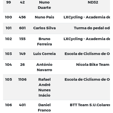
99
42
Nuno
ND32
Duarte
100
456
Nuno Pais
LXCycling - Academia de C
101
601
Carlos Silva
Turma do pedal odc
102
155
Bruno
LXCycling - Academia de C
Ferreira
103
149
Luis Correia
Escola de Ciclismo de Oei
104
26
António
Nicola Bike Team
Navarro
105
1106
Rafael
Escola de Ciclismo de Oei
André
Nunes
Inácio
106
401
Daniel
BTT Team S.U.Colaren
Franco