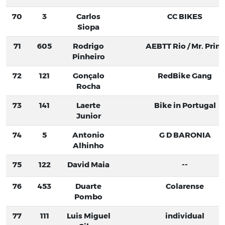
70
3
Carlos
CC BIKES
Siopa
71
605
Rodrigo
AEBTT Rio / Mr. Print
Pinheiro
72
121
Gonçalo
RedBike Gang
Rocha
73
141
Laerte
Bike in Portugal
Junior
74
5
Antonio
G D BARONIA
Alhinho
75
122
David Maia
--
76
453
Duarte
Colarense
Pombo
77
111
Luis Miguel
individual