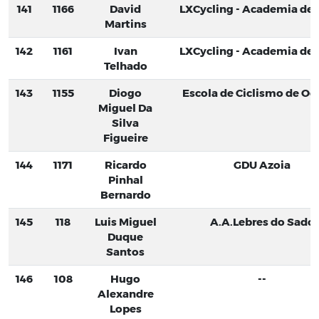
141
1166
David
LXCycling - Academia de C
Martins
142
1161
Ivan
LXCycling - Academia de C
Telhado
143
1155
Diogo
Escola de Ciclismo de Oei
Miguel Da
Silva
Figueire
144
1171
Ricardo
GDU Azoia
Pinhal
Bernardo
145
118
Luis Miguel
A.A.Lebres do Sado
Duque
Santos
146
108
Hugo
--
Alexandre
Lopes