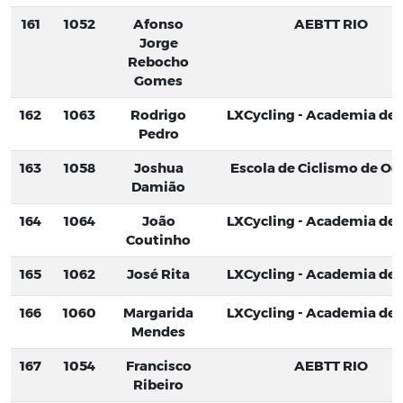
161
1052
Afonso
AEBTT RIO
Jorge
Rebocho
Gomes
162
1063
Rodrigo
LXCycling - Academia de C
Pedro
163
1058
Joshua
Escola de Ciclismo de Oei
Damião
164
1064
João
LXCycling - Academia de C
Coutinho
165
1062
José Rita
LXCycling - Academia de C
166
1060
Margarida
LXCycling - Academia de C
Mendes
167
1054
Francisco
AEBTT RIO
Ribeiro