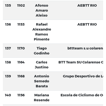
135
1102
Afonso
AEBTT RIO
Amaro
Aleixo
136
1153
Rafael
AEBTT RIO
Alexandre
Ramos
Pimente
137
1170
Tiago
bttteam s.u colarens
Godinho
138
1164
Carlos
BTT Team SU Colarense CS
Justino
139
1168
Antonio
Grupo Desportivo de Lo
Semedo
Barata
140
1156
Mariana
Escola de Ciclismo de Oei
Resende