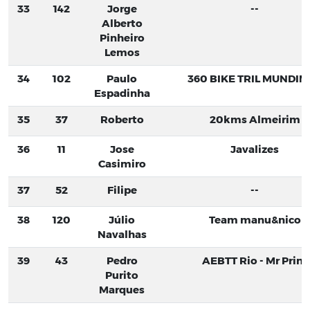
33
142
Jorge
--
Alberto
Pinheiro
Lemos
34
102
Paulo
360 BIKE TRIL MUNDIM
Espadinha
35
37
Roberto
20kms Almeirim
36
11
Jose
Javalizes
Casimiro
37
52
Filipe
--
38
120
Júlio
Team manu&nico
Navalhas
39
43
Pedro
AEBTT Rio - Mr Print
Purito
Marques