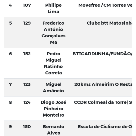
4
107
Philipe
Movefree / CM Torres Vedr
Lima
5
129
Frederico
Clube btt Matosinho
António
Gonçalves
Ma
6
152
Pedro
BTTGARDUNHA/FUNDÃO/C
Miguel
Ratinho
Correia
7
123
Miguel
20kms Almeirim O Restaur
Amâncio
8
124
Diogo José
CCDR Colmeal da Torre| S
Pinheiro
Monteiro
9
150
Bernardo
Escola de Ciclismo de Oei
Alves