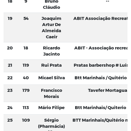
18
9
Bruno
--
Cláudio
19
54
Joaquim
ABIT Associação Recreati
Artur De
Almeida
Caeir
20
18
Ricardo
ABIT - Associação recreat
Jacinto
21
119
Rui Prata
Pratas barbershop # Luís 
22
40
Micael Silva
Btt Marinhais / Quitério 
23
179
Francisco
Tavefer Mortagua
Morais
24
113
Mário Filipe
Btt Marinhais/ Quiterio 
25
109
Sérgio
BTT Marinhais/Quitério m
(Pharmácia)