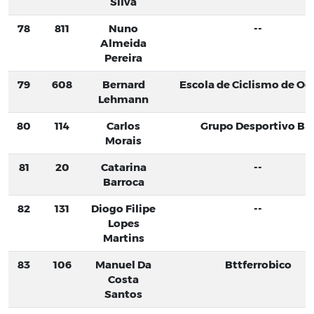
Silva
78
811
Nuno
--
Almeida
Pereira
79
608
Bernard
Escola de Ciclismo de Oei
Lehmann
80
114
Carlos
Grupo Desportivo BP
Morais
81
20
Catarina
--
Barroca
82
131
Diogo Filipe
--
Lopes
Martins
83
106
Manuel Da
Bttferrobico
Costa
Santos