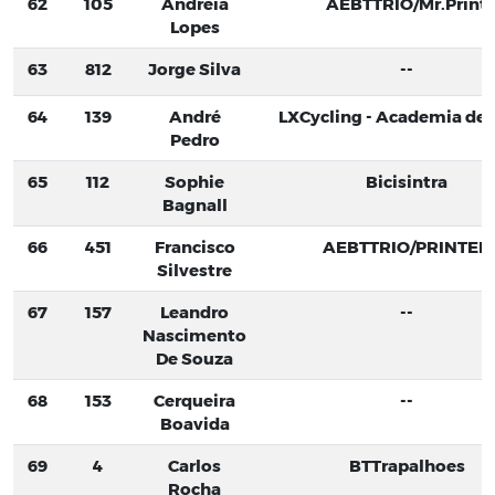
62
105
Andreia
AEBTTRIO/Mr.Print
Lopes
63
812
Jorge Silva
--
64
139
André
LXCycling - Academia de C
Pedro
65
112
Sophie
Bicisintra
Bagnall
66
451
Francisco
AEBTTRIO/PRINTER
Silvestre
67
157
Leandro
--
Nascimento
De Souza
68
153
Cerqueira
--
Boavida
69
4
Carlos
BTTrapalhoes
Rocha