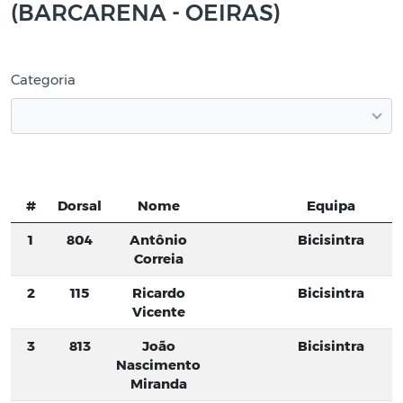
(BARCARENA - OEIRAS)
Categoria
#
Dorsal
Nome
Equipa
1
804
Antônio
Bicisintra
Correia
2
115
Ricardo
Bicisintra
Vicente
3
813
João
Bicisintra
Nascimento
Miranda