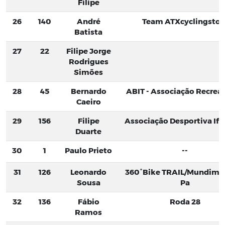
Filipe
26
140
André
Team ATXcyclingstor
Batista
27
22
Filipe Jorge
Rodrigues
Simões
28
45
Bernardo
ABIT - Associação Recreat
Caeiro
29
156
Filipe
Associação Desportiva If
Duarte
30
1
Paulo Prieto
--
31
126
Leonardo
360°Bike TRAIL/Mundima
Sousa
Pa
32
136
Fábio
Roda 28
Ramos