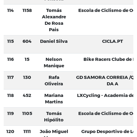
114
1158
Tomás
Escola de Ciclismo de Oei
Alexandre
De Rosa
Pais
115
604
Daniel Silva
CICLA.PT
116
15
Nelson
Bike Racers Clube de B
Manique
117
130
Rafa
GD SAMORA CORREIA /Q
Oliveira
DA A
118
452
Mariana
LXCycling - Academia de C
Martins
119
1105
Tomás
Escola de Ciclismo de Oei
Hipólito
120
1111
João Miguel
Grupo Desportivo de Lo