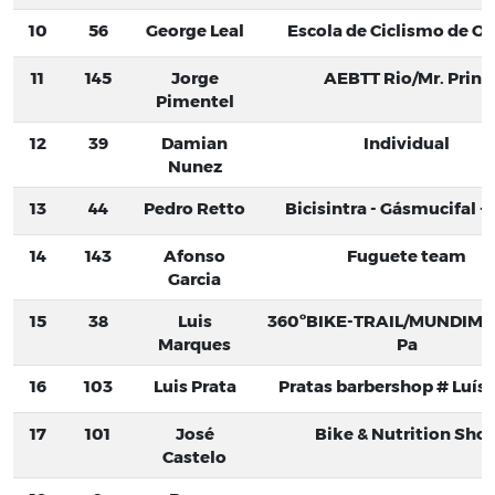
10
56
George Leal
Escola de Ciclismo de Oe
11
145
Jorge
AEBTT Rio/Mr. Print
Pimentel
12
39
Damian
Individual
Nunez
13
44
Pedro Retto
Bicisintra - Gásmucifal -
14
143
Afonso
Fuguete team
Garcia
15
38
Luis
360ºBIKE-TRAIL/MUNDIMA
Marques
Pa
16
103
Luis Prata
Pratas barbershop # Luís 
17
101
José
Bike & Nutrition Sho
Castelo