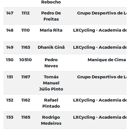
Rebocho
147
1112
Pedro De
Grupo Desportivo de Lo
Freitas
148
1110
Maria Rita
LXCycling - Academia de C
149
1163
Dhanik Ginã
LXCycling - Academia de C
150
10510
Pedro
Manique de Cima
Neves
151
1167
Tomás
Grupo Desportivo de Lo
Manuel
Júlio Pinto
152
1162
Rafael
LXCycling - Academia de C
Pintado
153
1165
Rodrigo
LXCycling - Academia de C
Medeiros